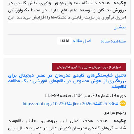
چکیده
هدف: دانشگاه به‌عنوان موتور نوآوری، نقش کلیدی در
پرورش نخبگان و توسعه علم نافع دارد. در محیط تکنولوژیکی
امروز، نوآوری باز مزیت رقابتی دانشگاه‌ها را افزایش می‌دهد. این
پژوهش با توجه به چالش‌های آموزش عالی ایران، الگوی پارادایمی
بیشتر
مهارت‌های مورد نیاز برای توسعه نوآوری باز در دانشگاه‌ها را
طراحی می‌کند.
اصل مقاله
مشاهده مقاله
1.61 M
روش: در این پژوهش کیفی، داده‌ها از طریق مصاحبه‌های
نیمه‌ساختاریافته عمیق با 11 صاحب‌نظر در حوزۀ نوآوری باز و
آموزش عالی با نمونه‌گیری هدفمند جمع‌آوری گردید. روایی ابزار
از طریق اعتبار محتوایی و پایایی از طریق بازبینی توسط
آموزش از دور، آموزش مجازی و یادگیری الکترونیکی
مشارکت‌کنندگان تأمین شد. تحلیل متن مصاحبه‏ها با روش
تحلیل شایستگی‌های کلیدی مدرسان در عصر دیجیتال برای
بهره‌گیری از هوش مصنوعی در نظام‌های آموزشی : یک مطالعه
سیستماتیک (Struss & Corbin, 1990) صورت گرفت.
نظام‌مند
یافته‏ها: نتایج نشان داد که مهارت‌های مورد نیاز برای نوآوری باز
دوره 19، شماره 70، مهر 1404، صفحه
99-113
در دو دستۀ سخت (دانش تخصصی، مدیریت دانش، مدیریت
پروژه، و...) و نرم (خودآگاهی، مهارت ارتباطی، مذاکره، و...) قرار
https://doi.org/10.22034/jiera.2026.544025.3364
می‌گیرند. الگوی پارادایمی استخراج‌شده شامل سه مؤلفۀ اصلی
رحیم مرادی
شرایط، تعاملات و پیامدها بود.
چکیده
هدف: هدف اصلی این پژوهش، تحلیل نظام‌مند
نتیجه‏گیری: توسعه نوآوری باز مستلزم رویکردی چندبُعدی و
شایستگی‌های کلیدی مدرسان آموزش عالی در عصر دیجیتال برای
پرورش هم‌زمان مهارت‌های سخت و نرم است. دانشگاه‌ها باید با