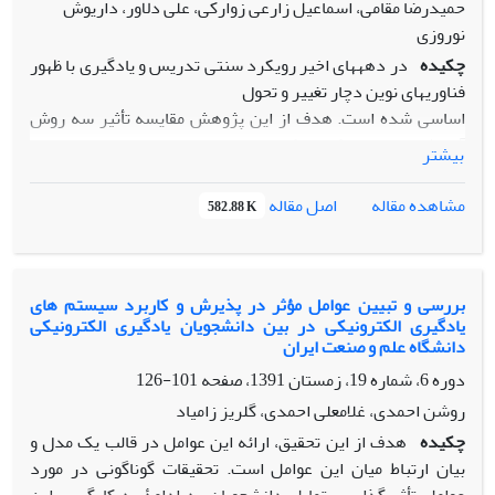
پژوهش حاکی از آن است که وضعیت موانع استفاده از ابزارهای
حمیدرضا مقامی، اسماعیل زارعی زوارکی، علی دلاور، داریوش
آموزش در نظام آموزش عالی الکترونیکی ایران به طور معناداری
نوروزی
مطلوب است. بااین‌حال، نگرش مثبت به استفاده از فن‌آوری،
چکیده
در دهههای اخیر رویکرد سنتی تدریس و یادگیری با ظهور
ترجیح استفاده از فن‌آوری در برقراری ارتباط و احساس آرامش و
فناوریهای نوین دچار تغییر و تحول
راحتی در استفاده از فن‌آوری از مهم‌ترین موانع استفاده از ابزارها
اساسی شده است. هدف از این پژوهش مقایسه تأثیر سه روش
و فن‌آوری‌های آموزش در نظام آموزش الکترونیکی ایران بود.
آموزش حضوری، الکترونیکی و تلفیقی
بیشتر
بر یادگیری و یادداری دانشجویان رشته علوم تربیتی دانشگاه
علامه طباطبائی میباشد . روش پژوهش
اصل مقاله
مشاهده مقاله
582.88 K
حاضر از نوع نیمه آزمایشی بوده است. لازم به ذکر است که در
پژوهش حاضر روش نمونه گیری
بهصورت غیر تصادفی (در دسترس و داوطلبانه) بوده و روش
جایگزینی دانشجویان در گروه های
بررسی و تبیین عوامل مؤثر در پذیرش و کاربرد سیستم های
یادگیری الکترونیکی در بین دانشجویان یادگیری الکترونیکی
آزمایش بهصورت تصادفی بوده است. بر همین اساس، از طرح
دانشگاه علم و صنعت ایران
پژوهش نوع پیشآزمون- پسآزمون با
دوره 6، شماره 19، زمستان 1391، صفحه
101-126
گروه کنترل پیشرفته چرخشی 1 استفادهشده است. یافتهها نشان
میدهد که در پ یشآزمون بین میزان
روشن احمدی، غلامعلی احمدی، گلریز زامیاد
یادگیری سه گروه تلفیقی، مجازی و حضوری تفاوت معناداری
چکیده
هدف از این تحقیق، ارائه این عوامل در قالب یک مدل و
مشاهده نمیشود، ولی در پس آزمون
بیان ارتباط میان این عوامل است. تحقیقات گوناگونی در مورد
بین میزان یادگیری گروه تلفیقی با میزان یادگیری گروه مجازی و