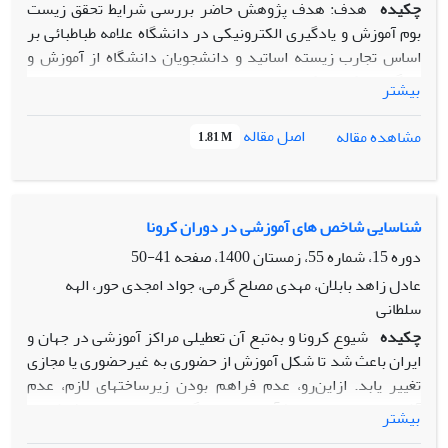
چکیده
هدف: هدف پژوهش حاضر بررسی شرایط تحقق زیست
بوم آموزش و یادگیری الکترونیکی در دانشگاه علامه طباطبائی بر
اساس تجارب زیسته اساتید و دانشجویان دانشگاه از آموزش و
یادگیری الکترونیکی است
بیشتر
روش: روش تحقیق در این پژوهش کیفی از نوع داده بنیاد بود، که
اصل مقاله
مشاهده مقاله
1.81 M
در ادامه با استفاده از مصاحبه با گروه کانونی، داده‌ها توسعه داده
شد. قلمرو پژوهش حاضر اساتید و دانشجویان دانشگاه علامه بود
که حداقل یک ترم آموزش مجازی را تجربه کرده باشند، روش
نمونه‌گیری هدفمند بود . ابزار گردآوری دا‌ده‌ها مصاحبه بود،
شناسایی شاخص ‏های آموزشی در دوران کرونا
انجام مصاحبه تا دستیابی به اشباع نظری ادامه یافت. روش تحلیل
دوره 15، شماره 55، زمستان 1400، صفحه
41-50
داده‌ها از طریق کد‌گذاری باز، محوری و گزینشی انجام شد.
عادل زاهد بابلان، مهدی مصلح گرمی، جواد امجدی حور، الهه
یافته‏ها: از مهم‌ترین یافته‌های پژوهش می‌توان به عوامل موثر بر
سلطانی
اکوسیستم آموزشی اشاره کرد که شامل سه دسته عوامل انسانی،
چکیده
شیوع کرونا و به‌تبع آن تعطیلی مراکز آموزشی در جهان و
آموزشی و زیرساختی است، که عوامل انسانی شامل عوامل مربوط
ایران باعث شد تا شکل آموزش از حضوری به غیرحضوری یا مجازی
به استاد(چالش‌های اولیه، طرح درس، دستیار استاد، ارزیابی
تغییر یابد. ازاین‌رو، عدم فراهم بودن زیرساخت‏های لازم، عدم
عملکرد استاد، ارزیابی عملکرد دانشجو توسط استاد)، عوامل
آشنایی معلمان و دانش‏آموزان با یادگیری‏های مجازی باعث شد تا
مربوط به دانشجو(ارزیابی وضعیت دانشجو در آغاز و موانع
بیشتر
خانواده‏ها، دانش‏آموزان و مدارس با چالش عظیمی در زمینه
پیشروی دانشجویان) و عوامل مربوط به تعامل(تعامل در آموزش