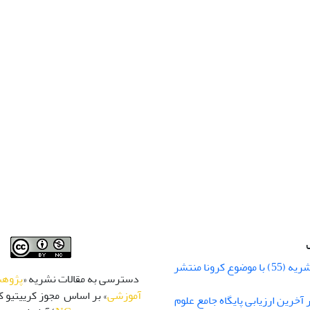
شماره زمستان نشریه (55) با موضوع کرونا منتشر
دسترسی به مقالات نشریه «
پژوهش
آموزشی
» بر اساس مجوز کرییتیو کا
 رتبه Q1 در آخرین ارزیابی پایگاه جامع علوم