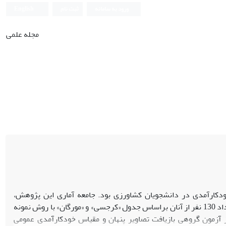
ورود به سامانه
ثبت نام
English
مجله علمی
کارآمدی در دانشجویان کشاورزی بود. جامعه آماری این پژوهش،
دانشجویان کارشناسی سال آخر دانشکده کشاورزی دانشگاه رازی بودند (N=200) که تعداد 130 نفر از آنان براساس جدول «کرجسی» و «مورگان» با روش نمونه
ز آزمون گروهی بازیافت تصاویر پنهان و مقیاس خودکارآمدی عمومی