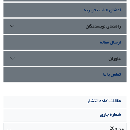
دانش آموزان از لحاظ ویژگی های شخصیتی، پسران ورزشکار در
اعضای هیات تحریریه
دو صفت احتیاط و روابط شخصی رتبه یکم و در شش صفت دیگر
دختران ورزشکار رتبه نخست را کسب کرده اند.
راهنمای نویسندگان
ارسال مقاله
داوران
تماس با ما
مقالات آماده انتشار
شماره جاری
دوره 20