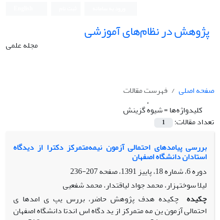
ورود به سامانه
ثبت نام
English
پژوهش در نظام‌های آموزشی
مجله علمی
صفحه اصلی
فهرست مقالات
کلیدواژه‌ها =
شیوهٔ گزینش
تعداد مقالات:
1
بررسی پیامدهای احتمالی آزمون نیمه‌متمرکز دکترا از دیدگاه
استادان دانشگاه اصفهان
دوره 6، شماره 18، پاییز 1391، صفحه
207-236
لیلا سوختهزار، محمد جواد لیاقتدار، محمد شفعیی
چکیده
چکیده هدف پژوهش حاضر، بررس یپ ی امدها ی
احتمالی آزمون ین مه متمرکز از ید دگاه اس اندتا دانشگاه اصفهان