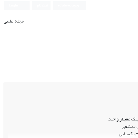
ورود به سامانه
ثبت نام
English
مجله علمی
ک معیـار واحـد
 مختلفی
م یکسـانی