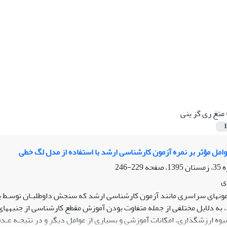
متغ ری گز ینی
1
وامل مؤثر بر نمره آزمون کارشناسی ارشد با استفاده از مدل لگ خطی
229-246
ی
مونهای سراسری مانند آزمون کارشناسی ارشد که سنجش داوطلبـان توسـط یـ
به دلایل مختلفی از جمله متفاوت بودن آموزش مقطع کارشناسی از جنبههای
شیوه ارزشگذاری، امکانات آموزشی و بسیاری از عوامل دیگر و در نتیجـه عـد