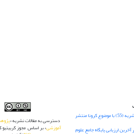
شماره زمستان نشریه (55) با موضوع کرونا منتشر
دسترسی به مقالات نشریه «
پژوهش
آموزشی
» بر اساس مجوز کرییتیو کا
 رتبه Q1 در آخرین ارزیابی پایگاه جامع علوم