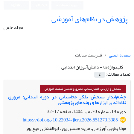
ورود به سامانه
ثبت نام
English
پژوهش در نظام‌های آموزشی
مجله علمی
صفحه اصلی
فهرست مقالات
کلیدواژه‌ها =
دانش‌آموزان ابتدایی
تعداد مقالات:
2
سنجش و ارزیابی، اعتبارسنجی، ممیزی و تضمین کیفیت آموزش
چشم‌انداز سنجش تفکر محاسباتی در دوره ابتدایی: مروری
نقادانه بر ابزارها و روندهای پژوهشی
دوره 19، شماره 70، مهر 1404، صفحه
17-32
https://doi.org/10.22034/jiera.2026.551273.3385
مونا بطویی آورزمان، مریم محسن پور، ابوالفضل رفیع پور