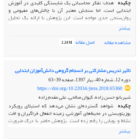
چکیده
هدف: تفکر محاسباتی یک شایستگی کلیدی در آموزش
ابتدایی است، اما سنجش معتبر آن با چالش‌های مفهومی و
روان‌سنجی جدی مواجه است. این پژوهش با ارائه یک تحلیل
تشخیصی، فراتر از طبقه‌بندی صرف ابزارها رفته و با رویکردی
بیشتر
دوگانه به این حوزه می‌پردازد: نخست، ترسیم نقشه علمی از
طریق تحلیل علم‌سنجی؛ و دوم، ارزیابی نقادانه ابزارهای سنجش
اصل مقاله
مشاهده مقاله
2.24 M
موجود.
روش: در این مرور نقادانه نظام‌مند (PRISMA 2020) که
پایگاه‌های Scopus و Google Scholar را (۲۰۰۶-۲۰۲۵) پوشش داد،
تاثیر تدریس مشارکتی بر انسجام گروهی دانش‌آموزان ابتدایی
۴۵ مقاله واجد شرایط شناسایی شد. تحلیل‌ها در دو فاز انجام
دوره 12، شماره 40، بهار 1397، صفحه
39-63
گرفت: ۱) تحلیل علم‌سنجی با نرم‌افزارهای R و VOSviewer برای
https://doi.org/10.22034/jiera.2018.65360
ترسیم ساختار مفهومی حوزه، و ۲) تحلیل نقادانه کیفی ۸ ابزار
شهربانو حسن زاده، کیوان صالحی، علی مقدم زاده
کلیدی از منظر مبانی نظری و ویژگی‌های روان‌سنجی.
چکیده
شواهد گسترده‌ای نشان می‌دهد که استیلای رویکرد
پوزیتویستی در محیط‌های آموزشی، زمینه انفعال فراگیران و افت
یافته‏‌ها: تحلیل علم‌سنجی، میدانی با رشد سریع اما نامتوازن را
نشاط و پویایی را رقم زده است. پژوهش حاضر با درک ضرورت
آشکار ساخت. نقشه هم‌رخدادی کلیدواژه‌ها نشان داد که تمرکز
سنجش رویکردهای نوین آموزشی، به بررسی میزان تأثیر تدریس
شدید بر «کاربردها و ابزارهای برنامه‌نویسی» با غفلت از مفاهیم
بیشتر
مشارکتی بر انسجام گروهی دانش‌آموزان ابتدایی پرداخته است.
کلیدی سنجش مانند «روایی» و «انصاف» همراه است. این شکاف