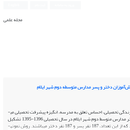
ورود به سامانه
ثبت نام
English
مجله علمی
‌آموزان دختر و پسر مدارس متوسطه دوم شهر ایلام
ندگی تحصیلی، احساس تعلق به مدرسه، انگیزه پیشرفت تحصیلی می­
باشد. روش تحقیق از نوع علی- مقایسه­ای و جامعه آماری را کلیه­ی دانش­آموزان پسر و دختر مدارس متوسط دوم شهر ایلام در سال تحصیلی 1396-1395 تشکیل
می­دهد و حجم نمونه از طریق جدول کرجسی و مورگان، تعداد 374 دانش­آموز تعیین گردید که از این تعداد، 187 نفر پسر و 187 نفر دختر می­باشند. روش نمونه­