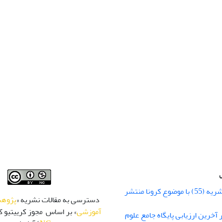
شماره زمستان نشریه (55) با موضوع کرونا منتشر
دسترسی به مقالات نشریه «
پژوهش
آموزشی
» بر اساس مجوز کرییتیو کا
 رتبه Q1 در آخرین ارزیابی پایگاه جامع علوم