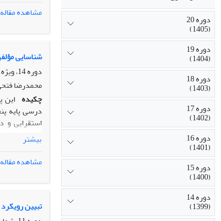
تجزیه‌وتحلیل
مشاهده مقاله
دوره 20
یافته‌ها:
یافته
(1405)
دوره 19
شناسایی مؤلفه‏
معادل 25/0 و 03/0 است و بیشترین بار اطلاعاتی و ضریب اهمیت مربوط به بعد تجسم‌یافته معادل 37/0 و 18/0 است.
(1404)
نتیجه‌گیری:
دوره 14، ویژه نامه، تابستان 1399، صفحه
دوره 18
کتاب‌های در
محمدرضا فتحی
(1403)
استفاده نماین
چکیده
این پ
دوره 17
(1402)
استقرایی و د
آموزش‏وپرورش 
دوره 16
بیشتر
(1401)
مشاهده مقاله
دوره 15
نتایج نشان دا
(1400)
آموزش اصول او
دانش‏آموزان با
دوره 14
تبیین رویکرد 
(1399)