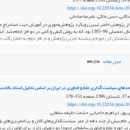
7-23
https://doi.org/10.22034/jiera.2
دکانی، حسن ملکی، علیرضا صادقی
از پژوهش حاضر تبیین ‌رویکرد‌ پژوهش‌‌‌محوری ‌در آموزش جهت استخراج مؤل
تا ششم) در سال تحصیلی 96-1395 بود که به روش کیفی و کمی در دو
دیشمندان این حوزه و پیشینه تجربی پژوهش و در فاز دوم به تحلیل کتب مط
لیل محتوا برای استخراج مؤلفه‌های مبانی نظری و در فاز دوم تحلیل محتوای
ه‌های استخراجی فاز اول است. نتایج پژوهش در فاز اول نشان داد مؤل
ک‌مساعی، تفکر خلاق، فراشناخت، خود‌تنظیمی، پرسشگری، سعه‌ی صدر، انعط
اصل مقاله
890.23 K
د؛ بنابراین می‌توان نتیجه گرفت که کتب مذکور بر اساس رویکرد پژوهش 
سی در تدوین محتوای کتاب‌های مذکور صورت گیرد تا زمینه پرورش تفکر
فراهم گردد.
امدهای سیاست گذاری علم و فناوری در ایران بر اساس تحلیل اسناد بالادس
151-178
https://doi.org/10.22034/jiera.2
 پور، ابراهیم حاجیانی، حشمت خلیفه سلطانی
ر عام بیش از چند دهه از عمر سیاست‌گذاری‌های کلان و برنامه‌ریزی‌های تو
ر حوزه علم و فناوری سابقه‌ای حدوداً دو دهه­ای دارد. برای اولین در 