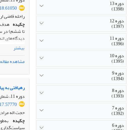
دوره 11، شماره 39، زمستان 1396، صفحه
دوره 13
018.61050
(1398)
راحله قاضی ار
دوره 12
چکیده
هدف‌ 
(1397)
دوره 11
دیدگاه‌های ان
(1396)
کاربرگ‌های تح
بیشتر
بر اساس مؤلف
دوره 10
مشارکت و تشری
(1395)
مشاهده مقاله
دوره 9
محوری را دارن
(1394)
تجدیدنظر اسا
دوره ابتدایی 
رهیافتی به پی
دوره 8
(1393)
دوره 11، شماره 37، تابستان 1396، صفحه
017.57770
دوره 7
حجت اله مرادی
(1392)
چکیده
به‌طو
دوره 6
سیاست‌گذاری د