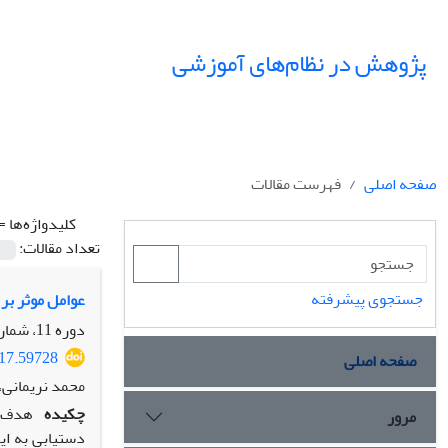
پژوهش در نظام‌های آموزشی
صفحه اصلی
فهرست مقالات
کلیدواژه‌ها =
تعداد مقالات:
جستجوی پیشرفته
عوامل موثر بر 
دوره 11، شماره 38، پاییز 1396، صفحه
017.59728
صفحه اصلی
محمد نریمانی،
چکیده
هدف ا
مرور
دست­یابی به ا