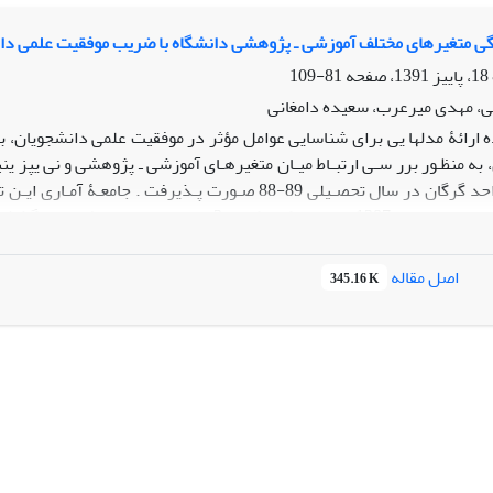
ن مطالعه، فاصله بین اخذ دیپلم و ورود به دانشگاه، درآمد خانواده و
 وجود داشت در حالی که ارتباط معنیداری بین متغیر جنسیت و موفقیت
ی متغیرهای مختلف آموزشی ـ پژوهشی دانشگاه با ضریب موفقیت علمی دان
ه نگردید.
81-109
، مهدی میرعرب، سعیده دامغانی
 ارائۀ مدلها یی برای شناسایی عوامل مؤثر در موفقیت علمی دانشجویان، ب
، به منظـور برر سـی ارتبـاط میـان متغیرهـای آموزشی ـ پژوهشی و نی یپز
آزاد اسلامی واحد گرگان در سال تحصـیلی 89-88 صـورت پ
یزم ی مختلف استفاده شد و پایـایی و روایـی آن مـورد تأییـد قـرار گرف
مربوطـه دریافـت و تجزیـه و تحلیـل
اصل مقاله
345.16 K
 مدرک دانشگاهی، تحصیلات مادر، امکانات رفاهی و نقش استاد در یپ ینیب
ـای علمـی مختلف دانشگاهی، با نسبت موفقیت تحصیلی دانشجویان ضرای
در پیشرفت تحصیلی دانشجویان یم توان موفقیت را یپ ینیب ش و از بروز اف
اه کـه دارای همبسـتگی بـا موفقیـت تحصـیلی دانشجویان است، از دیگر