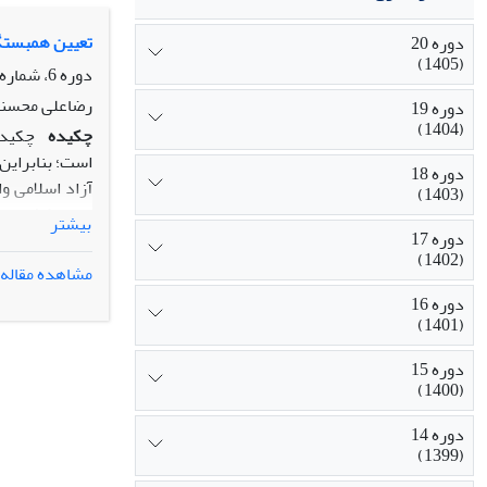
محل سکونت، زما
موفقیت تحصیلی
تعیین همبستگ
دوره 20
(1405)
تحصیلی مشاهد
دوره 6، شماره 18، پاییز 1391، صفحه
رضاعلی محسنی
دوره 19
(1404)
چکیده
چکیده
است؛ بنابراین
دوره 18
(1403)
بیشتر
دوره 17
سؤال در ها نه
(1402)
مشاهده مقاله
و برادر دارای
دوره 16
میـان متغیره
(1401)
دوره 15
عوامـل مـوثر 
(1400)
پژوهشی دانشـگ
دوره 14
(1399)