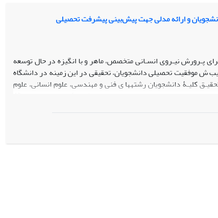
شجویان و ارائه مدلی جهت پیش‌بینی پیشرفت تحصیلی
رای پـرورش نیـروی انسـانی متخصص، ماهر و با انگیزه در حال توسعه
 ینیب ش موفقیت تحصیلی دانشجویان، تحقیقی در این زمینه در دانشگاه
ـذیرفت . جامعـۀ آمـاری ایـن تحقیـق کلیـۀ دانشجویان رشتهها ی فنی و مهندسی، علوم انسانی، علوم
پایه و کشاورزی ورودی سـال 1387 هسـتند که تاکنون 3 ترم تحصیلی را پشت سر گذاشته بودند. برای اجرای طـرح مربوطـه از پرسشـنامۀ محقـق ساخته با 40
ـت . ها داده ی مربوط به متغیرهای آموزشی و پژوهشی از ها معاونت ی
 داده ها توسط نرم افزار SPSS16 ا نجام شد. با بررس ی تحلیل رگرسیون لجسـتیک مشـخص شـد کـه متغیرهای تعداد خواهر
 ش موفقیت دانشجویان نقش کلیدی را دارا هستند. برای تعیین ارتباط
ب همبستگی محاسبه شد که به ترتیـب بالاترین مقدار ضریب شامل:
تعداد ها طرح ی پژوهشی پایان افتی ۀ استادان، تعداد مقالات علمی پژوهشی چاپ شده، تعداد مقالات ISI چاپ شده و تعداد کل اساتید یم باشـند . بـا شناسـایی
ت تحصـیلی یپـ ریـ گ ش ی کـرد . همچنین تقویت فاکتورهای آموزشی ـ
 اقدامات مفید در پرورش دانشجویان مستعد محسوب یم شود