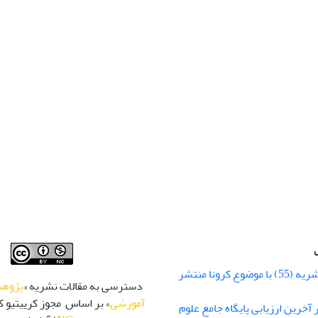
شماره زمستان نشریه (55) با موضوع کرونا منتشر
دسترسی به مقالات نشریه «
پژوهش
آموزشی
» بر اساس مجوز کرییتیو کا
 رتبه Q1 در آخرین ارزیابی پایگاه جامع علوم