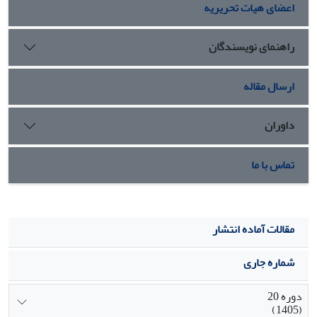
اعضای هیات تحریریه
تأثیری میتواند بر مناسبات سیاسی ایران و اتحادیۀ اروپا داشته
باشد؟ این مقاله به شیوه ای
تحلیلی- توصیفی نگاشته شده است.
راهنمای نویسندگان
ارسال مقاله
داوران
تماس با ما
مقالات آماده انتشار
شماره جاری
دوره 20
(1405)