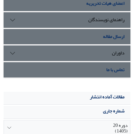
اعضای هیات تحریریه
دانشجویان و تدریس اثربخش، مدرسان دانشگاه صنعتی
کرمانشاه از روش هایی نظیر مدل سازی ذهنی و پروپوزال نویسی
طر حهای مرتبط با هریک از رشته های تحصیلی
راهنمای نویسندگان
بهره گیرند.
ارسال مقاله
داوران
تماس با ما
مقالات آماده انتشار
شماره جاری
دوره 20
(1405)