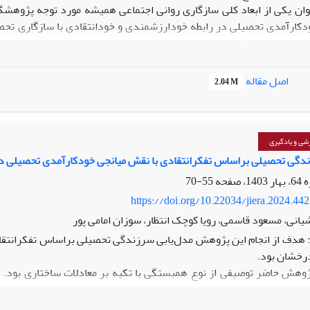
ان یکی از ابعاد کلی سازگاری روانی اجتماعی همیشه مورد توجه پژوهش
ودکارآمدی تحصیلی در رابطه خودارزشمندی و خودانتقادی با سازگاری ت
و مشتمل بر 800 
اصل مقاله
2.04 M
قیم خودارزشمندی و سازگاری تحصیلی از طریق خودکارآمدی و رابطه غیر م
شی و یادگیری
تایج پژوهش می‌توان از بسته‌های آموزشی مبتنی بر سازگاری تحصیلی د
دگی تحصیلی براساس تفکرانتقادی با نقش میانجی خودکارآمدی تحصیلی د
فاده نمود.
55-70
https://doi.org/10.22034/jiera.2024.44
یانی، مسعود قاسمی، رویا کوچک انتظار، سوزان امامی پور
هدف از انجام این پژوهش مدل‌یابی سرزندگی تحصیلی براساس تفکرانتقا
رخشان بود.
هش حاضر توصیفی از نوع همبستگی با تکیه بر معادلات ساختاری بود. 