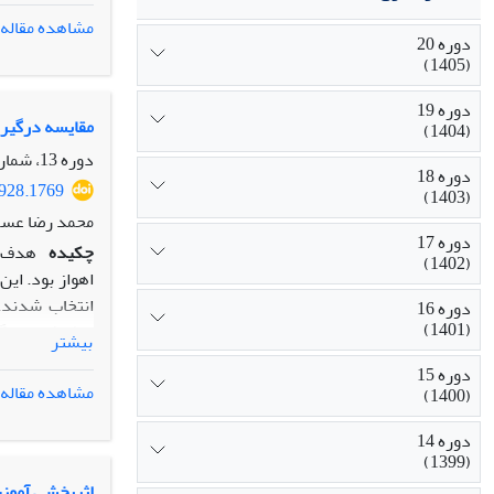
پرسشنامه تفکرانتقادی Ricketts (2003) و پرسشنامه خودکارآمدی
مشاهده مقاله
دوره 20
یافته‌ها: داده
(1405)
تفکر انتقادی 
نتیجه‌گیری: ب
دوره 19
خودکارآمدی تح
مقایسه درگیر
(1404)
دوره 13، شماره 46، پاییز 1398، صفحه
دوره 18
5928.1769
(1403)
محمد رضا عسکر
دوره 17
چکیده
هدف پ
(1402)
دوره 16
(1401)
بیشتر
نتایج مطالعه 
دوره 15
خودکارآمدی تح
مشاهده مقاله
(1400)
دانش‌آموزان 
تیزهوش را نشا
دوره 14
(1399)
001/0 معنادار بود. درنتیجه دانش‌آموزان پسر تیزهوش نیازمند توجه آموزشی و تلاش فردی بیشتری بودند.
اثربخشی آموزش