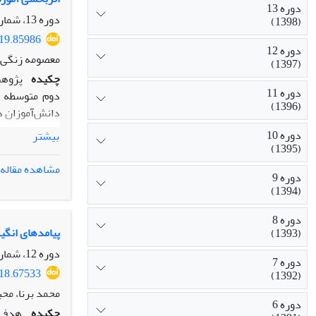
دوره 13
دوره 13، شماره 44، بهار 1398، صفحه
(1398)
019.85986
دوره 12
معصومه زنگی آ
(1397)
چکیده
پژوهش
دوره 11
دوم متوسطه ش
(1396)
دوره 10
بیشتر
(1395)
مشاهده مقاله
دوره 9
خودتنظیمی آمو
(1394)
خودتنظیمی در
دوره 8
خودکارآمدی تح
پیامدهای انگی
(1393)
دوره 12، شماره 41، تابستان 1397، صفحه
دوره 7
018.67533
(1392)
محمد برنا، مح
دوره 6
چکیده
هدف ا