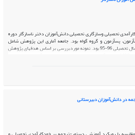
آمدی تحصیلی وسازگاری تحصیلی دانش‌آموزان دختر ناسازگار دوره
مون، پس­آزمون و گروه گواه بود. جامعه آماری این پژوهش شامل
دانش‌آموزان دختر ناسازگار در مدارس دوره متوسطه دوره دوم ناحیه 2 شهر کرمان در سال تحصیلی 96-95 بود. نمونه موردبررسی بر اساس هدف­های پژوهش
عبارت بودند از 30 دانش‌آموز ناسازگار که به کمک آزمون سازگاری دانش‌آموزان دبیرستانی (AISS)، ناسازگار تشخیص داده شدند و سپس با گمارش تصادفی به
دو گروه آزمایش و گواه (هر گروه 15 نفر) تقسیم شدند. ابزارهای پژوهش عبارت بودند از پرسشنامه سازگاری دانش‌آموزان دبیرستانی سینها و سینگ (1993)،
پرسشنامه خودکارآمدی تحصیلی جینگ و مورگان (1997) و پرسشنامه سازگاری تحصیلی کلارک (1976). به گروه آزمایش 8 جلسه 90 دقیقه­ای راهبردهای
ا استفاده از تحلیل کوواریانس تجزیه‌وتحلیل شد. نتایج نشان داد
آموزش راهبردهای خودتنظیمی بر خودکارآمدی تحصیلی و سازگاری تحصیلی دانش‌آموزان ناسازگار دوره متوسطه در سطح 01/0P< تأثیر معناداری دارد. آموزش
زان ناسازگار ارائه شود تا کمتر شاهد ناسازگاری تحصیلی و عدم
مه در دانش‌آموزان دبیرستانی
مقایسه با رویکرد آموزشی دستور-ترجمه بر خودکارآمدی تحصیلی و