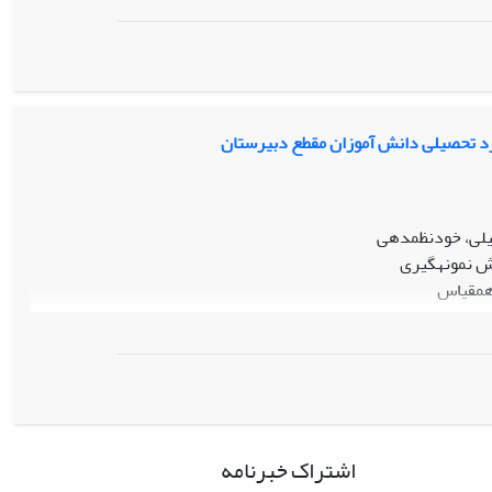
غیرهای یاد شده از برازش
 پیشرفت تحصیلی رابطه
د تحصیلی دانش آموزان مقطع دبیرستان
لی، خودنظمدهی
همقیاس
ورود تحلیل
 فراشناختی و
تحلیل
اشتراک خبرنامه