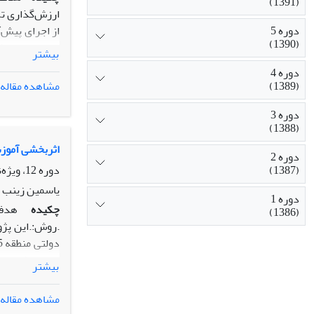
(1391)
از اجرای پیش‌
دوره 5
(1390)
بیشتر
دوره 4
مقایسه با روی
(1389)
مشاهده مقاله
رویکرد آموزشی
و نیز ارزش‌گذا
دوره 3
(1388)
فراگیران در د
اثربخشی آموز
دوره 2
(1387)
دوره 12، ویژه‌نامه، بهار 1397، صفحه
یاسمین زینب ز
دوره 1
چکیده
هدف 
(1386)
.روش:.این پژ
بیشتر
نشان داد که 
مشاهده مقاله
تحلیل داده‌ها