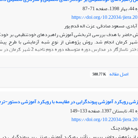
71-87
https://doi.org/10.22034/jiera.2
بادی، مسعود صادقی، عزت اله قدم پور
 حاضر با هدف بررسی اثربخشی آموزش راهبردهای خودتنظیمی بر خودکار
هر کرمان انجام شد. روش پژوهش از نوع شبه آزمایشی با طرح پیش­آز
اصل مقاله
588.77 K
زش داده شد و گروه گواه در این مدت آموزشی دریافت نکردند. داده­ها ب
 جهت استفاده از راهبردهای شناختی و راهبرد فراشناختی به دانش­آمو
صیلی این‌گونه دانش‌آموزان باشیم.
زشی رویکرد آموزشی پیوندگرایی در مقایسه با رویکرد آموزشی دستور-ترج
133-149
https://doi.org/10.22034/jiera.2
بوبه فولادچنگ
ز پژوهش حاضر بررسی تأثیر رویکرد آموزش مبتنی بر پیوندگرایی در 