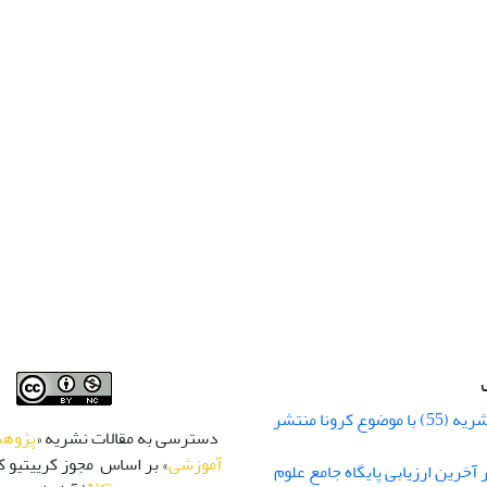
شماره زمستان نشریه (55) با موضوع کرونا منتشر
دسترسی به مقالات نشریه «
پژوهش
آموزشی
» بر اساس مجوز کرییتیو کا
 رتبه Q1 در آخرین ارزیابی پایگاه جامع علوم