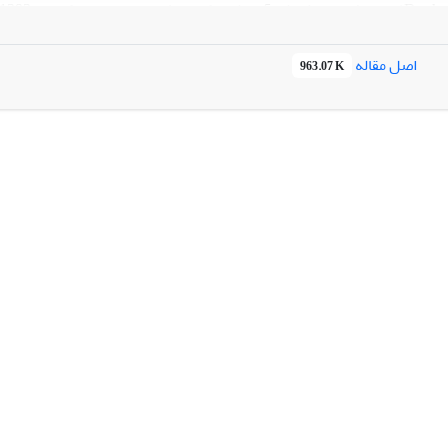
معادلات ساختاری تجزیه‌وتحلیل شدند و یافته‏ها حاکی از معنی‏داری 
اصل مقاله
963.07 K
ازنظر آماری معنی‏دار نبود (05/0<P)؛ بین نگرش نسبت به تغییر 
P). لذا می‏توان گفت نگرش مثبت نسبت به تغییر، با تأثیر بر میزان پذیرش
ی‏کند.