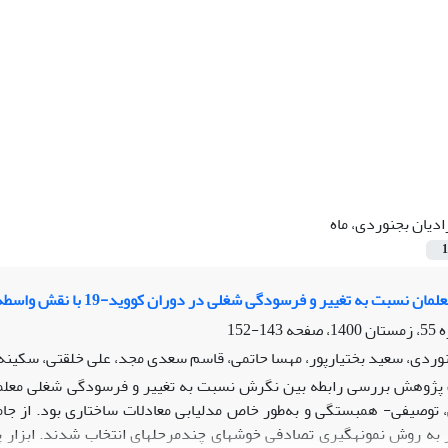
ادیان بجنوردی، ماه
1
بت به تغییر و فرسودگی شغلی در دوران کووید-19 با نقش واسطه‌ای پذیرش آموزش مجازی
143-152
نوردی، سعید بختیارپور، مهسا حاتمی، قاسم سعدی مجد، علی خلقتی، سکینه بخ
، 353 نفر به روش نمونه‏گیری تصادفی خوشه‏ای چندمرحله‏ای انتخاب شدند. 