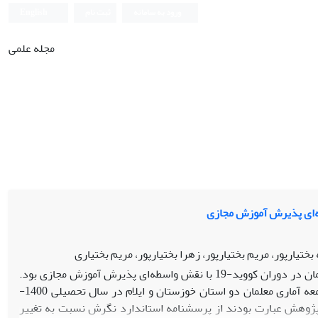
ورود به سامانه
ثبت نام
English
مجله علمی
تیارپور، مریم بختیارپور، زهرا بختیارپور، مریم بختیاری
هدف پژوهش بررسی رابطه بین نگرش نسبت به تغییر و فرسودگی شغلی معلمان در دوران کووید-19 با نقش واسطه‌ای پذیرش آموزش مجازی بود.
روش پژوهش، توصیفی- همبستگی و به‌طور خاص مدل‏یابی معادلات ساختاری بود. از جامعه آماری معلمان دو استان خوزستان و ایلام در سال تحصیلی 1400-
ابزار پژوهش عبارت بودند از پرسشنامه استاندارد نگرش نسبت به تغییر