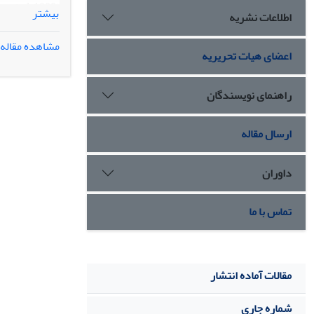
بیشتر
اطلاعات نشریه
روش مدل یابی 
مشاهده مقاله
اعضای هیات تحریریه
(01/0>
همه‌گیری کووید-19 پیش‏بینی م
راهنمای نویسندگان
ارسال مقاله
داوران
تماس با ما
مقالات آماده انتشار
شماره جاری