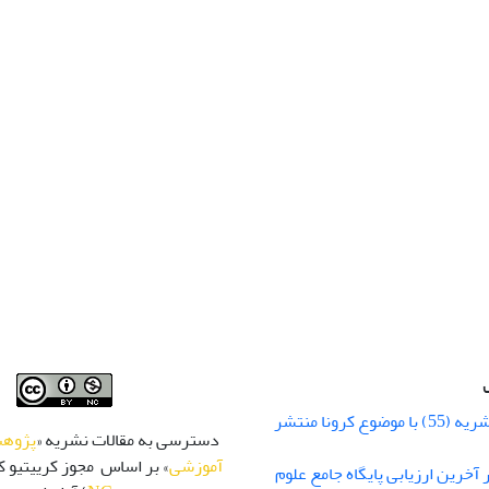
شماره زمستان نشریه (55) با موضوع کرونا منتشر
دسترسی به مقالات نشریه «
پژوهش
آموزشی
» بر اساس مجوز کرییتیو کا
 رتبه Q1 در آخرین ارزیابی پایگاه جامع علوم