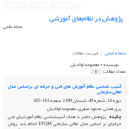
ورود به سامانه
ثبت نام
English
پژوهش در نظام‌های آموزشی
مجله علمی
صفحه اصلی
فهرست مقالات
نویسنده =
معصومه اولادیان
تعداد مقالات:
1
آسیب‏ شناسی نظام آموزش‏ های فنی ‏و‏ حرفه ‏ای براساس مدل
تعالی سازمانی
دوره 14، شماره 49، تابستان 1399، صفحه
163-185
پری همتی، محمود صفری، معصومه اولادیان
چکیده
پژوهش حاضر با هدف آسیب‏شناسی نظام آموزش‏های فنی
حرفه‏ای بر اساس مدل تعالی سازمانی EFQM انجام شد. روش