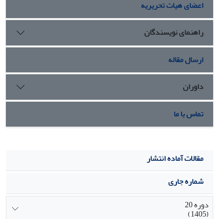
اعضای هیات تحریریه
کارکنان، اثربخشی عملکرد، اثربخشی ذی‏نفعان و ارزش‌آفرینی برای
جامعه و در بعد توانمندسازی شامل راهبردهای آموزشی و
یادگیری، رهبری و مدیریت، شایستگی کارکنان، فرایندها و
راهنمای نویسندگان
مدیریت اثربخش بود. همچنین یافته‏ها نشان داد وضعیت
آموزش‏های فنی‏و‏حرفه‏ای مناسب است اما تا حد مطلوب فاصله زیادی
ارسال مقاله
وجود دارد.
داوران
تماس با ما
مقالات آماده انتشار
شماره جاری
دوره 20
(1405)