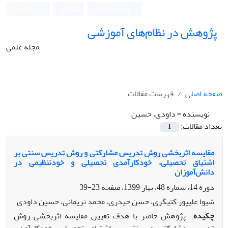
ورود به سامانه
ثبت نام
English
پژوهش در نظام‌های آموزشی
مجله علمی
صفحه اصلی
فهرست مقالات
نویسنده =
داودی، حسین
تعداد مقالات:
1
مقایسه اثربخشی روش تدریس مشارکتی و روش تدریس سنتی بر
اشتیاق تحصیلى، خودکارآمدى تحصیلى و خودتنظیمى در
دانش‌آموزان
دوره 14، شماره 48، بهار 1399، صفحه
23-39
شیوا علیپور کتیگری، حسن حیدری، محمد نریمانی، حسین داودی
چکیده
پژوهش حاضر با هدف تعیین مقایسه اثربخشی روش