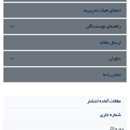
تحلیل کمی مبتنی بر تحلیل عاملی اکتشافی و مدل معادلات
اعضای هیات تحریریه
ساختاری نشان داد که این 9 عامل دارای ضرایب مسیر و مقدار t
معنادار می‏باشند و به همگی دارای بارهای عاملی بالاتر از 22/0 و
مقدار t بزرگ‌تر از 96 /1 هستند؛ لذا ضرایب مسیر آن‌ها نسبت به
راهنمای نویسندگان
ارزشیابی آموزش ضمن خدمت معنادار بودند؛ لذا سنجه‏های
مناسبی برای ارزشیابی آموزش ضمن خدمت محسوب می‏شوند.
ارسال مقاله
دراین‌بین امکانات آموزشی بالاترین ضریب مسیر (489/0) را
داشت لذا قوی‌ترین سنجه و متغیر مربی با مقدار ضریب مسیر
داوران
(226/0) ضعیف‏ترین سنجه بود. در تبیین یافته‏ها می‏توان اشاره کرد
که ویژگی‏های بالندگی سازمان به افزایش قابلیت‏های فردی و
گروهی، بهبود عملکرد، ارتقاء توان ارتباطی و هماهنگی بین-
تماس با ما
بخشی، متعهد کردن نیروها در قبال تحقق اهداف تشکیلاتی تقویت
روحیه رقابت‌پذیری و رقابت‌جویی نیروها، توسعه عملکرد کلی از
طریق آموزش و ایجاد فضای دموکراتیک و غیره حاکمیتی در
مقالات آماده انتشار
مؤسسه بود.
شماره جاری
دوره 20