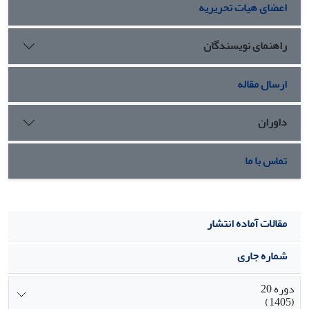
اعضای هیات تحریریه
مصاحبه‏ها نشان داد که همه شرکت‏کنندگان، نگرش مثبتی نسبت
به ارزیابی پویا رایانه‏ای در مقایسه با انواع قدیمی ارزیابی‏های پویا و
ایستا داشتند.
راهنمای نویسندگان
ارسال مقاله
داوران
تماس با ما
مقالات آماده انتشار
شماره جاری
دوره 20
(1405)