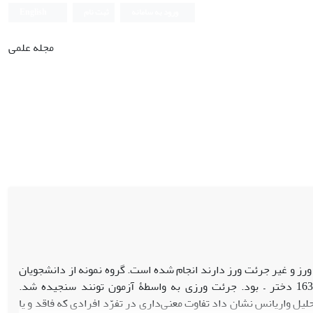
ورود به سامانه
ثبت نام
English
مجله علمی
ز و غیر جرئت ورز دارند انجام شده است. گروه نمونه از دانشجویان
دانشگاه شهید بهشتی انتخاب شدند و نمونه نهایی شامل 300 دانشجو– 137 پسر و 163 دختر – بود. جرئت ورزی به واسطۀ آزمون تونند سنجیده شد.
ل واریانس نشان داد تفاوت معنی‌داری در تفرّد افرادی که فاقد و یا