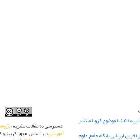
شماره زمستان نشریه (55) با موضوع کرونا منتشر
دسترسی به مقالات نشریه «
پژوهش
آموزشی
» بر اساس مجوز کرییتیو کا
 رتبه Q1 در آخرین ارزیابی پایگاه جامع علوم