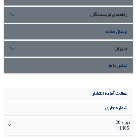
نشان‌دهنده بهبود معنی‌دار قاطعیت واحدهای موردپژوهش در
گروه آزمایش بود. درحالی‌که در گروه کنترل هیچ تغییر محسوسی
راهنمای نویسندگان
مشاهده نشد. نتایج همچنین نمایانگر این مسئله بود.
ارسال مقاله
داوران
تماس با ما
مقالات آماده انتشار
شماره جاری
دوره 20
(1405)