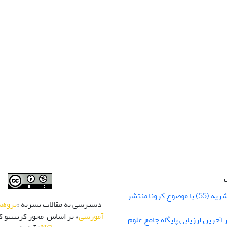
شماره زمستان نشریه (55) با موضوع کرونا منتشر
دسترسی به مقالات نشریه «
پژوهش
آموزشی
» بر اساس مجوز کرییتیو کا
 رتبه Q1 در آخرین ارزیابی پایگاه جامع علوم