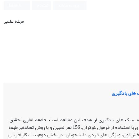
ورود به سامانه
ثبت نام
English
مجله علمی
 های یادگیری
 سبک های یادگیری از هدف این مطالعه است. جامعه آماری تحقیق،
دانشجویان مرکز علمی کاربردی کشاورزی استان قزوین، بودند (N=264). حجم نمونه آماری با استفاده از فرمول کوکران، 156 نفر تعیین و با روش تصادفی طبقه
بخش اول، ویژگی های فردی دانشجویان؛ در بخش دوم، نیت کارآفرینی