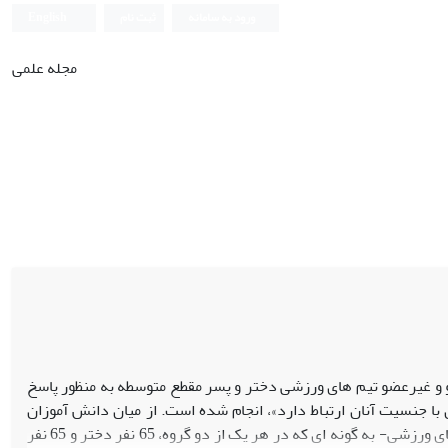
ورود به سامانه
ثبت نام
English
مجله علمی
و غیرعضو تیم های ورزشی دختر و پسر مقطع متوسطه به منظور پاسخ
جنسیت آنان ارتباط دارد»،‌ انجام شده است. از میان دانش آموزان
مقطع متوسطه شهرستان های استان تهران، تعداد 130 نفر عضو و 130 نفر غیرعضو تیم های ورزشی- به گونه ای که در هر یک از دو گروه، 65 نفر دختر و 65 نفر