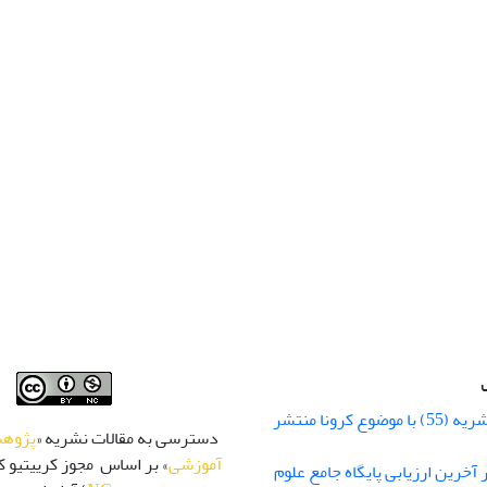
شماره زمستان نشریه (55) با موضوع کرونا منتشر
دسترسی به مقالات نشریه «
پژوهش
آموزشی
» بر اساس مجوز کرییتیو کا
 رتبه Q1 در آخرین ارزیابی پایگاه جامع علوم