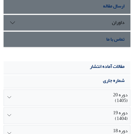
آموختگان
3.22
؛ امکانات و تجهیزات آموزشی و پژوهش
3.51
؛ و
ارسال مقاله
پژوهش
2.54
حاصل شد.
بحث و نتیجه گیری: با توجه به یافته ها گروه شیمی دارویی در
داوران
وضعیت نسبتا مطلوبی قرار دارد. این ارزیابی در مقایسه با ارزیابی
های بعدی همچنین در قیاس با دانشگاه های بین المللی می تواند
مفید فایده واقع شود.
تماس با ما
مقالات آماده انتشار
شماره جاری
دوره 20
(1405)
دوره 19
(1404)
دوره 18