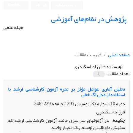
ورود به سامانه
ثبت نام
English
پژوهش در نظام‌های آموزشی
مجله علمی
صفحه اصلی
فهرست مقالات
نویسنده =
فرزاد اسکندری
تعداد مقالات:
1
تحلیل آماری عوامل مؤثر بر نمره آزمون کارشناسی ارشد با
استفاده از مدل لگ خطی
دوره 10، شماره 35، زمستان 1395، صفحه
229-246
فرزاد اسکندری
چکیده
در آزمونهای سراسری مانند آزمون کارشناسی ارشد که
سنجش داوطلبـان توسـط یـک معیـار واحـد