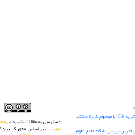
شماره زمستان نشریه (55) با موضوع کرونا منتشر
دسترسی به مقالات نشریه «
پژوهش
آموزشی
» بر اساس مجوز کرییتیو کا
 رتبه Q1 در آخرین ارزیابی پایگاه جامع علوم