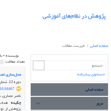
پژوهش در نظام‌های آموزشی
صفحه اصلی
فهرست مقالات
نویسنده =
نا
تعداد مقالات:
جستجوی پیشرفته
مدل‌سازی تصم
دوره 12، شماره 42، پاییز 1397، صفحه
018.84467
صفحه اصلی
ناصر عصاری، 
چکیده
هدف ا
مرور
پژوهش از نوع 