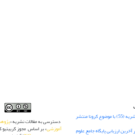
شماره زمستان نشریه (55) با موضوع کرونا منتشر
دسترسی به مقالات نشریه «
پژوهش
آموزشی
» بر اساس مجوز کرییتیو کا
 رتبه Q1 در آخرین ارزیابی پایگاه جامع علوم