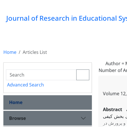
Journal of Research in Educational S
Home
Articles List
Author =
Number of Ar
Advanced Search
Volume 12, 
Home
Abstract
ری بخش کیفی
Browse
 و پرورش در