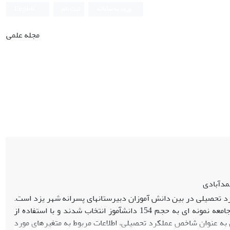
ورود به سامانه
ثبت نام
English
مجله علمی
مدآبادی
تحصیلی در بین دانش ­آموزان دبیرستان­های پسرانه شهر یزد است.
جامعهٔ آماری این تحقیق، کلیهٔ دانش­آموزان دبیرستان­های پسرانۀ شهر یزد است. از این جامعه نمونه ای به حجم 154 دانش­آموز انتخاب شدند و با استفاده از
ه عنوان شاخص عملکرد تحصیلی، اطلاعات مربوط به متغیر­های مورد