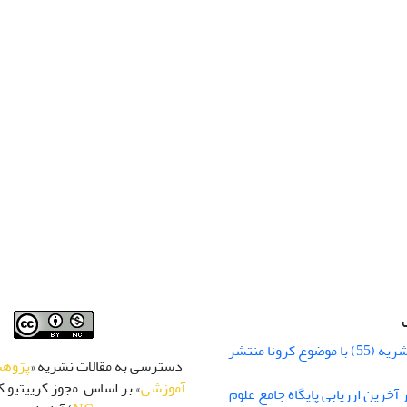
شماره زمستان نشریه (55) با موضوع کرونا منتشر
دسترسی به مقالات نشریه «
پژوهش
آموزشی
» بر اساس مجوز کرییتیو کا
 رتبه Q1 در آخرین ارزیابی پایگاه جامع علوم