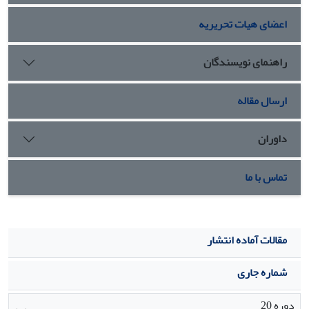
معنادار وجود داشت و این ویژگی توانسته این سبک هویتی را
اعضای هیات تحریریه
بهصورت معناداری پیشبینی کند. بر اساس
یافتههای پژوهش حاضر میتوان تا حدی به نوجوانان در دستیابی به
هویتی موفق بر اساس مؤلفههای
راهنمای نویسندگان
شخصیتیشان یاری رساند.
ارسال مقاله
داوران
تماس با ما
مقالات آماده انتشار
شماره جاری
دوره 20