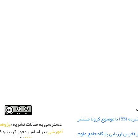
شماره زمستان نشریه (55) با موضوع کرونا منتشر
دسترسی به مقالات نشریه «
پژوهش
آموزشی
» بر اساس مجوز کرییتیو کا
 رتبه Q1 در آخرین ارزیابی پایگاه جامع علوم