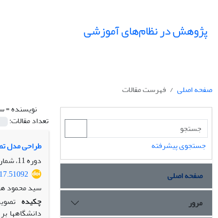
پژوهش در نظام‌های آموزشی
صفحه اصلی
فهرست مقالات
نویسنده =
سی
تعداد مقالات:
جستجوی پیشرفته
طراحی مدل تصو
دوره 11، شماره 36، بهار 1396، صفحه
017.51092
صفحه اصلی
سید محمود هاش
چکیده
تصویر
مرور
دانشگاه­ها بر