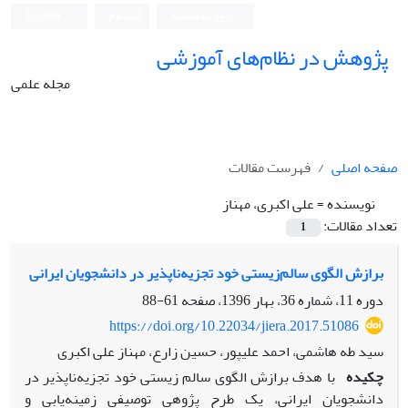
ورود به سامانه
ثبت نام
English
پژوهش در نظام‌های آموزشی
مجله علمی
صفحه اصلی
فهرست مقالات
نویسنده =
علی اکبری، مهناز
تعداد مقالات:
1
برازش الگوی سالم‌زیستی خود تجزیه‌ناپذیر در دانشجویان ایرانی
دوره 11، شماره 36، بهار 1396، صفحه
61-88
https://doi.org/10.22034/jiera.2017.51086
سید طه هاشمی، احمد علیپور، حسین زارع، مهناز علی اکبری
چکیده
با هدف برازش الگوی سالم زیستی خود تجزیه‌ناپذیر در
دانشجویان ایرانی، یک طرح پژوهی توصیفی زمینه‌یابی و