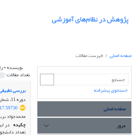
پژوهش در نظام‌های آموزشی
صفحه اصلی
فهرست مقالات
نویسنده =
را
تعداد مقالات:
جستجوی پیشرفته
بررسی تطبیقی 
دوره 11، شماره 38، پاییز 1396، صفحه
017.59730
صفحه اصلی
محمدجواد بربر
چکیده
مرور
تعداد دانشجوی