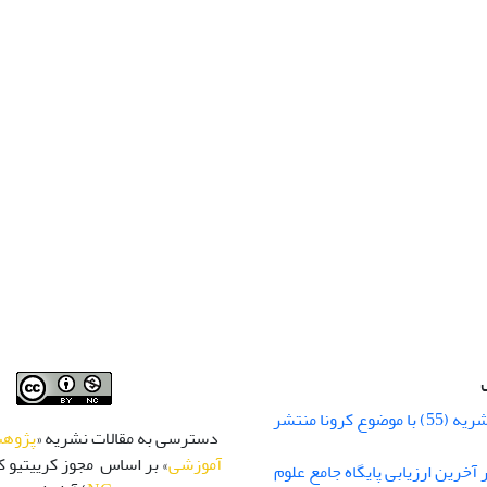
شماره زمستان نشریه (55) با موضوع کرونا منتشر
دسترسی به مقالات نشریه «
پژوهش
آموزشی
» بر اساس مجوز کرییتیو کا
 رتبه Q1 در آخرین ارزیابی پایگاه جامع علوم