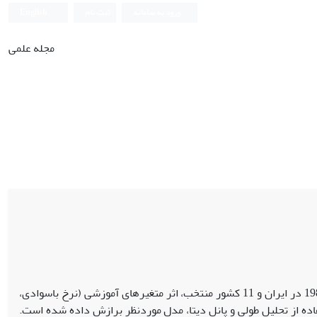
ورود به سامانه
ثبت نام
English
مجله علمی
در این پژوهش به‌منظور بررسی تأثیر آموزش بر توسعه، در بازه زمانی 2015-1980 در ایران و 11 کشور منتخب، اثر متغیرهای آموزشی (نرخ باسوادی،
اده از تحلیل طولی و پانل دیتا، مدل موردنظر برازش داده شده است.