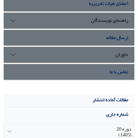
اعضای هیات تحریریه
است که ادعایی نو و رادیکال با پشتوانه ای از فک تها )تز(
داشته باشد و مقالات مورد بررسی ما فاقد این ویژگی مهم
هستند.
راهنمای نویسندگان
ارسال مقاله
داوران
تماس با ما
مقالات آماده انتشار
شماره جاری
دوره 20
(1405)