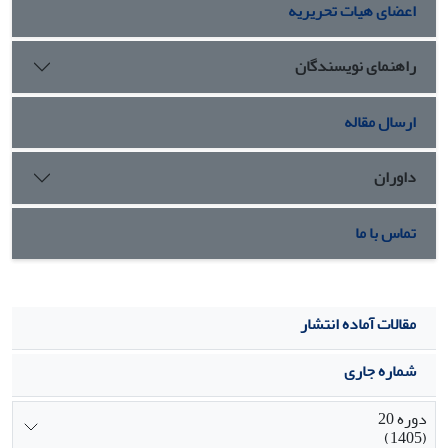
اعضای هیات تحریریه
است که ادعایی نو و رادیکال با پشتوانه ای از فک تها )تز(
داشته باشد و مقالات مورد بررسی ما فاقد این ویژگی مهم
هستند.
راهنمای نویسندگان
ارسال مقاله
داوران
تماس با ما
مقالات آماده انتشار
شماره جاری
دوره 20
(1405)