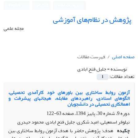
ورود به سامانه
ثبت نام
English
پژوهش در نظام‌های آموزشی
مجله علمی
صفحه اصلی
فهرست مقالات
نویسنده =
جلیل فتح ابادی
تعداد مقالات:
1
آزمون روابط ساختاری بین باورهای خود کارآمدی تحصیلی،
الگوهای اسنادی، راهبردهای مقابله، هیجانهای پیشرفت و
اهمالکاری تحصیلی در دانشجویان
دوره 9، شماره 30، پاییز 1394، صفحه
63-122
نیلوفر اسمعیلی، امید شکری، جلیل فتح ابادی، محمود حیدری
چکیده
هدف: پژوهش حاضر با هدف آزمون روابط ساختاری بین