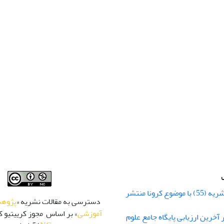
شماره زمستان نشریه (55) با موضوع کرونا منتشر
دسترسی به مقالات نشریه «
پژوهش
آموزشی
» بر اساس مجوز کرییتیو کا
 رتبه Q1 در آخرین ارزیابی پایگاه جامع علوم