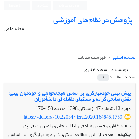
ورود به سامانه
ثبت نام
English
پژوهش در نظام‌های آموزشی
مجله علمی
صفحه اصلی
فهرست مقالات
نویسنده =
سعید غفاری
تعداد مقالات:
2
پیش ‏بینی خودمهارگری بر اساس هیجان‏خواهی و خودمیان‏ بینی؛
نقش میانجی‏ گرانه‏ ی سبک‏های مقابله ‏ای دانش‏آموزان
دوره 13، شماره 47، زمستان 1398، صفحه
153-170
https://doi.org/10.22034/jiera.2020.164845.1759
سعید غفاری، حسین صادقی، لیلا سبحانی، رامین رفیعی پور
چکیده
هدف از این مطالعه پیش‌بینی خودمهارگری بر اساس