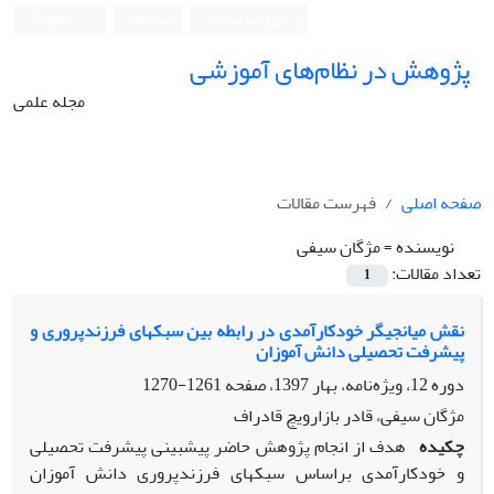
ورود به سامانه
ثبت نام
English
پژوهش در نظام‌های آموزشی
مجله علمی
صفحه اصلی
فهرست مقالات
نویسنده =
مژگان سیفی
تعداد مقالات:
1
نقش میانجیگر خودکارآمدی در رابطه بین سبکهای فرزندپروری و
پیشرفت تحصیلی دانش آموزان
دوره 12، ویژه‌نامه، بهار 1397، صفحه
1261-1270
مژگان سیفی، قادر بازارویچ قادراف
چکیده
هدف از انجام پژوهش حاضر پیش­بینی پیشرفت تحصیلی
و خودکارآمدی براساس سبک­های فرزندپروری دانش ­آموزان