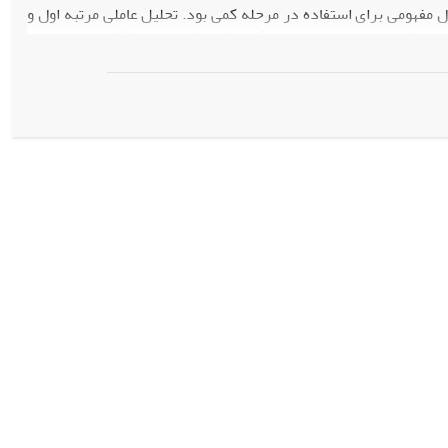
 مفهومی برای استفاده در مرحله کمی بود. تحلیل عاملی مرتبه اول و
روابط بین عوامل متمایز پاسخگویی اثربخش در دانشگاه‌های دولتی را
اسخگویی متوازن به نیازهای ذینفعان، راهبردهای پاسخگویی، ابعاد