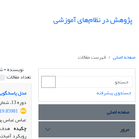
پژوهش در نظام‌های آموزشی
صفحه اصلی
فهرست مقالات
نویسنده =
شا
تعداد مقالات:
جستجوی پیشرفته
مدل پاسخگویی 
دوره 13، شماره 44، بهار 1398، صفحه
019.85981
صفحه اصلی
عباس عباس پو
چکیده
هدف پ
مرور