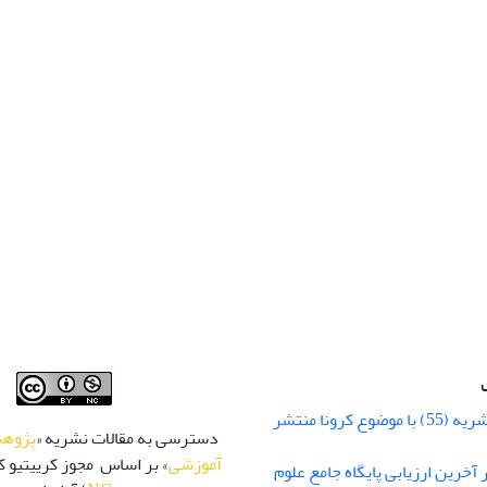
شماره زمستان نشریه (55) با موضوع کرونا منتشر
دسترسی به مقالات نشریه «
پژوهش
آموزشی
» بر اساس مجوز کرییتیو کا
 رتبه Q1 در آخرین ارزیابی پایگاه جامع علوم