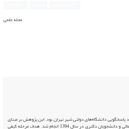
ورود به سامانه
ثبت نام
English
مجله علمی
پاسخگویی دانشگاه‌های دولتی شهر تهران بود. این پژوهش بر مبنای
رویکرد آمیخته اکتشافی با مشارکت 309 نفر از اساتید، صاحب‌نظران، مسئولین آموزش عالی و دانشجویان دکتری در سال 1394 انجام شد. هدف مرحله کیفی