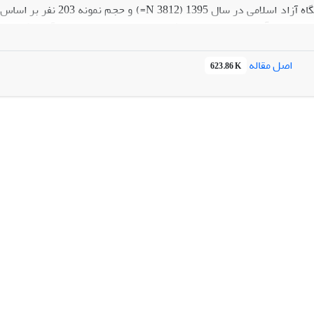
منطقه 8 دانشگاه آزاد اس
ل گردید. یافته­ها نشان داد پنج روش در توسعه کارکنان مؤثر بوده و ش
اصل مقاله
623.86 K