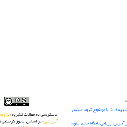
شماره زمستان نشریه (55) با موضوع کرونا منتشر
دسترسی به مقالات نشریه «
پژوهش
آموزشی
» بر اساس مجوز کرییتیو کا
 رتبه Q1 در آخرین ارزیابی پایگاه جامع علوم