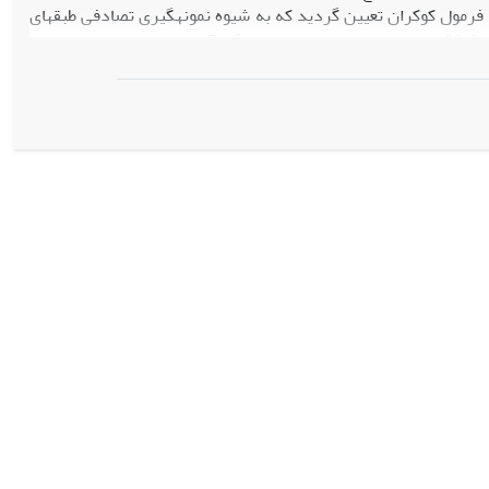
لامی در سال 1395 (3812 N=) و حجم نمونه 203 نفر بر اساس فرمول کوکران تعیین گردید که به شیوه نمونه­گیری تصادفی طبقه­ای
انتخاب شدند. برای جمع­آوری داده­ها از پرسشنامه محقق­ساخته با ضریب آلفای کرونباخ 96/0 استفاده شد. داده­ها پس از گردآوری با روش «تحلیل عاملی
امل: درون­دانشگاهی، برون­دانشگاهی، رسمی، غیررسمی و روش گروهی
است و درمجموع 625/67 از کل واریانس داده­ها را تبیین می­نمود. بیشترین قدرت تبیین مربوط به روش غیررسمی (02/18) و کمترین آن مربوط به روش رسمی