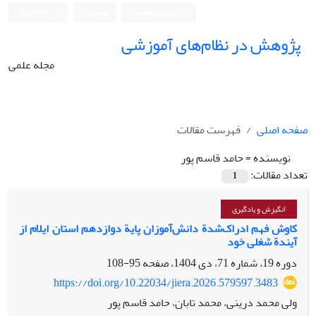
ورود به سامانه
ثبت نام
English
پژوهش در نظام‌های آموزشی
مجله علمی
صفحه اصلی
فهرست مقالات
نویسنده =
حامد قاسم پور
تعداد مقالات:
1
انگیزش و یادگیری
کاوش فهم ادراک‌شدة دانش‌‌آموزان پایة دوازدهم استان ایلام از
آیندة شغلی خود
دوره 19، شماره 71، دی 1404، صفحه
95-108
https://doi.org/10.22034/jiera.2026.579597.3483
ولی محمد درینی، محمد تابان، حامد قاسم پور