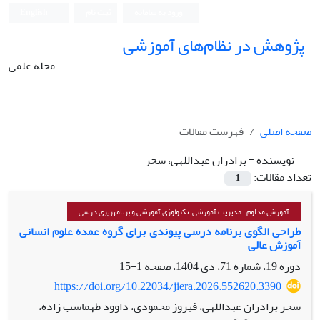
ورود به سامانه
ثبت نام
English
پژوهش در نظام‌های آموزشی
مجله علمی
صفحه اصلی
فهرست مقالات
نویسنده =
برادران عبداللهی، سحر
تعداد مقالات:
1
آموزش مداوم ، مدیریت آموزشی، تکنولوژی آموزشی و برنامه­ریزی درسی
طراحی الگوی برنامه درسی پیوندی برای گروه عمده علوم انسانی
آموزش عالی
دوره 19، شماره 71، دی 1404، صفحه
1-15
https://doi.org/10.22034/jiera.2026.552620.3390
سحر برادران عبداللهی، فیروز محمودی، داوود طهماسب زاده،