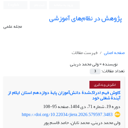
ورود به سامانه
ثبت نام
English
پژوهش در نظام‌های آموزشی
مجله علمی
صفحه اصلی
فهرست مقالات
نویسنده =
ولی محمد درینی
تعداد مقالات:
3
انگیزش و یادگیری
کاوش فهم ادراک‌شدة دانش‌‌آموزان پایة دوازدهم استان ایلام از
آیندة شغلی خود
دوره 19، شماره 71، دی 1404، صفحه
95-108
https://doi.org/10.22034/jiera.2026.579597.3483
ولی محمد درینی، محمد تابان، حامد قاسم پور