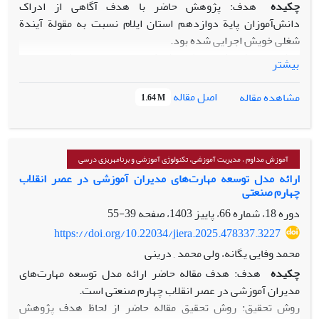
چکیده
هدف: پژوهش حاضر با هدف آگاهی از ادراک
دانش‌آموزان پایة دوازدهم استان ایلام نسبت به مقولة آیندة
شغلی خویش اجرایی شده بود.
روش: این پژوهش از نظر روش کیفی است و از حیث راهبرد از
بیشتر
تحلیل مضمون نسخة استاندارد کلارک و براون (2006) استفاده
شده بود. مشارکت‌کنندگان در این پژوهش، دانش‌آموزان پایة
اصل مقاله
مشاهده مقاله
1.64 M
دوازدهم در استان ایلام بودند که با استفاده روش نمونه‌گیری
غیراحتمالی هدف‌مند با 48 نفر از آنها با تمرکز بر قاعدة اشباع
نظری، مصاحبة نیمه ساختار یافته صورت گرفته بود.
یافته‏ها: ادراک دانش‌آموزان پایة دوازدهم استان ایلام از آیندة
آموزش مداوم ، مدیریت آموزشی، تکنولوژی آموزشی و برنامه­ریزی درسی
شغلی خود برآیند 59 کد اولیه، 12 کد فرعی و 5 تِمِ در اندیشة
ارائه مدل توسعه مهارت‌های مدیران آموزشی در عصر انقلاب
چهارم صنعتی
فزون‌سازی خزانة مالی، ساخت نیافتن توان کارآفرینی،
پیشران‌های زایندة بطالت، گذر از کسب و کار حاصله از تحصیل
دوره 18، شماره 66، پاییز 1403، صفحه
39-55
دانش و انتخاب آگاهانة شغل آینده ساخت یافته بود.
https://doi.org/10.22034/jiera.2025.478337.3227
نتیجه‏ گیری: پژوهش حاضر به دانش‌آموزان، مدیران مدارس،
محمد وفایی یگانه، ولی محمد , درینی
معلمان و مربیان در درک، شناخت و برنامه‌ریزی مؤثر مسیر شغلی
چکیده
هدف: هدف مقاله حاضر ارائه مدل توسعه مهارت‌های
و آیندة آنها کمک می‌کند.
مدیران آموزشی در عصر انقلاب چهارم صنعتی است.
روش تحقیق: روش تحقیق مقاله حاضر از لحاظ هدف پژوهش